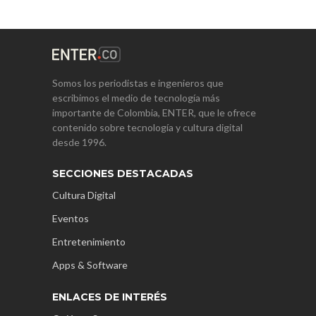
Somos los periodistas e ingenieros que
escribimos el medio de tecnología más
importante de Colombia, ENTER, que le ofrece
contenido sobre tecnología y cultura digital
desde 1996.
SECCIONES DESTACADAS
Cultura Digital
Eventos
Entretenimiento
Apps & Software
ENLACES DE INTERÉS