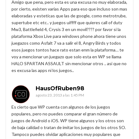
Amigo que pena, pero esta es una excusa no muy elaborada,
por cierto, existen varias Apps para eso que incluso son mas
elaboradas y esteticas que las de google, como metrotrube,
supertube etc etc.. y juegos uiffff que quieres call of duty
Mw3, Battlefield 4, Crysis 3 en un movil???? por favor si la
plataforma Xbox Live para windows phone ahora tiene unos
juegazos como Asfalt 7 va a salir el 8, Angry Birds y todos
esos juegos tontos hace rato estan enm la plataforma… te
voy a mencionar un juegazo que solo esta en WP se llama
HALO SPARTAN ASSAULT sin mencionar otros .. asi que no
es excusa las apps ni los juegos..
HausOfRuben98
agosto 23, 2013 a las 1:45 PM
Es cierto que WP cuenta con algunos de los juegos
populares, pero no puedes comparar el gran número de
juegos de Android o iOS. WP tiene algunos y los otros son
de baja calidad o tratan de imitar los juegos de los otros SO.
Tampoco puedes olvidar aplicaciones muy populares que