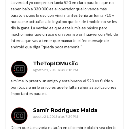
La verdad yo compre un lumia 520 en claro para los que no
saben bajó a 330.000 es el operador que lo vende más
barato y pues lo uso con virgin , antes tenía un lumia 710 y
nunca me actualizo a lo legal porque los de tmobile no se les
dio la gana. La verdad es que este lumia es básico pero
mucho mejor que un ace o un young o un huawei con 4gb de
interna que vas a tener que mamarte el feo mensaje de
android que diga “queda poca memoria “
TheTop1OMusiic
agosto 21, 2013 a las 7:18 PM
a mi me lo presto un amigo y esta bueno el 520 es fluido y
bonito,para mi lo único es que le faltan algunas aplicaciones
importantes para mi.
Samir Rodriguez Maida
agosto 21, 2013 a las 7:29 PM
Dicen que la mayoría estarán en diciembre ojala h sea cierto