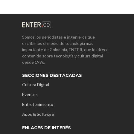
Somos los periodistas e ingenieros que
escribimos el medio de tecnología más
importante de Colombia, ENTER, que le ofrece
contenido sobre tecnología y cultura digital
desde 1996.
SECCIONES DESTACADAS
Cultura Digital
Eventos
Entretenimiento
Apps & Software
ENLACES DE INTERÉS