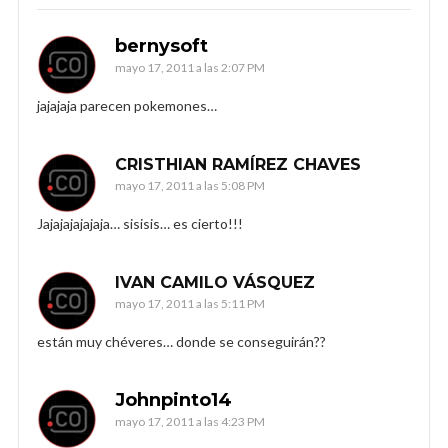
bernysoft
mayo 17, 2011 a las 2:07 PM
jajajaja parecen pokemones…
CRISTHIAN RAMÍREZ CHAVES
mayo 17, 2011 a las 5:08 PM
Jajajajajajaja… sisisis… es cierto!!!
IVAN CAMILO VÁSQUEZ
mayo 17, 2011 a las 5:11 PM
están muy chéveres… donde se conseguirán??
Johnpinto14
mayo 17, 2011 a las 4:23 PM