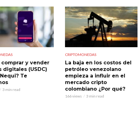
ONEDAS
CRIPTOMONEDAS
comprar y vender
La baja en los costos del
s digitales (USDC)
petróleo venezolano
Nequi? Te
empieza a influir en el
mos
mercado cripto
colombiano ¿Por qué?
3 min read
166 views
3 min read