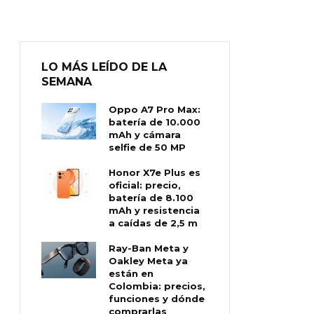
LO MÁS LEÍDO DE LA
SEMANA
Oppo A7 Pro Max:
batería de 10.000
mAh y cámara
selfie de 50 MP
Honor X7e Plus es
oficial: precio,
batería de 8.100
mAh y resistencia
a caídas de 2,5 m
Ray-Ban Meta y
Oakley Meta ya
están en
Colombia: precios,
funciones y dónde
comprarlas