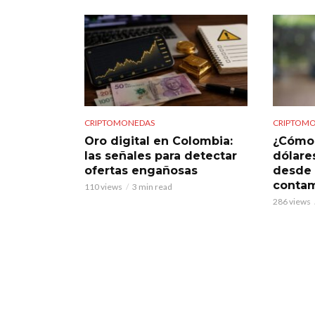
CRIPTOMONEDAS
CRIPTOM
Oro digital en Colombia:
¿Cómo 
las señales para detectar
dólare
ofertas engañosas
desde 
conta
110 views
3 min read
286 views