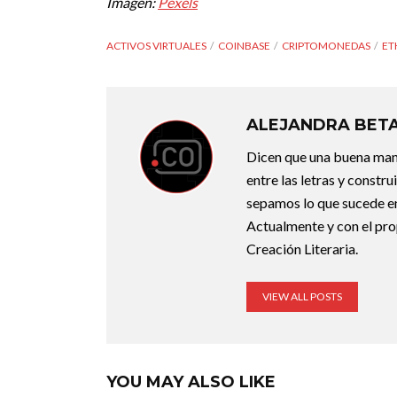
Imagen:
Pexels
ACTIVOS VIRTUALES
COINBASE
CRIPTOMONEDAS
ET
ALEJANDRA BET
Dicen que una buena maner
entre las letras y constr
sepamos lo que sucede en
Actualmente y con el pro
Creación Literaria.
VIEW ALL POSTS
YOU MAY ALSO LIKE