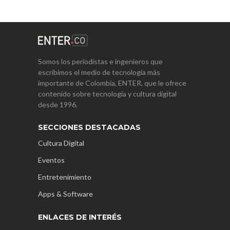
Somos los periodistas e ingenieros que
escribimos el medio de tecnología más
importante de Colombia, ENTER, que le ofrece
contenido sobre tecnología y cultura digital
desde 1996.
SECCIONES DESTACADAS
Cultura Digital
Eventos
Entretenimiento
Apps & Software
ENLACES DE INTERÉS