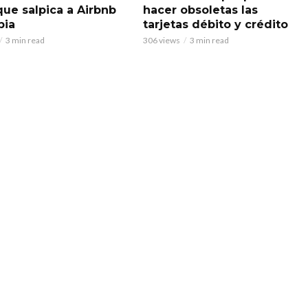
que salpica a Airbnb
hacer obsoletas las
bia
tarjetas débito y crédito
3 min read
306 views
3 min read