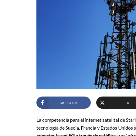
FACEBOOK
X
La competencia para el internet satelital de Sta
tecnología de Suecia, Francia y Estados Unidos se
conectar la red 5G a través de satélites
y así ofr