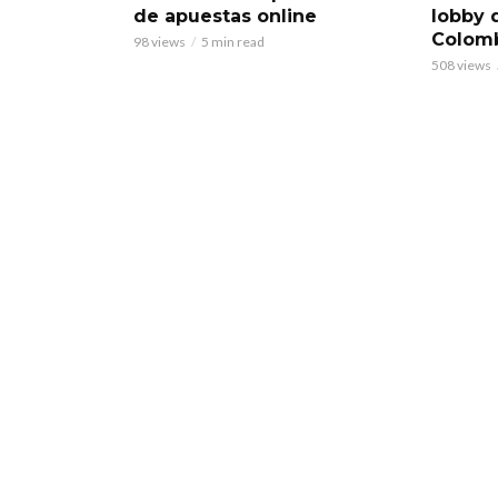
de apuestas online
lobby 
Colom
98 views
5 min read
508 views