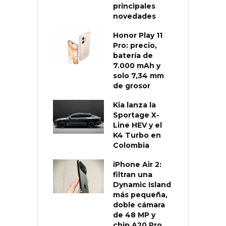
principales
novedades
Honor Play 11
Pro: precio,
batería de
7.000 mAh y
solo 7,34 mm
de grosor
Kia lanza la
Sportage X-
Line HEV y el
K4 Turbo en
Colombia
iPhone Air 2:
filtran una
Dynamic Island
más pequeña,
doble cámara
de 48 MP y
chip A20 Pro