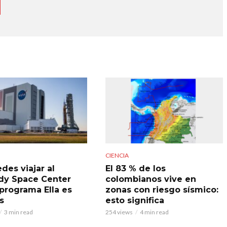
CIENCIA
des viajar al
El 83 % de los
y Space Center
colombianos vive en
 programa Ella es
zonas con riesgo sísmico:
s
esto significa
3 min read
254 views
4 min read