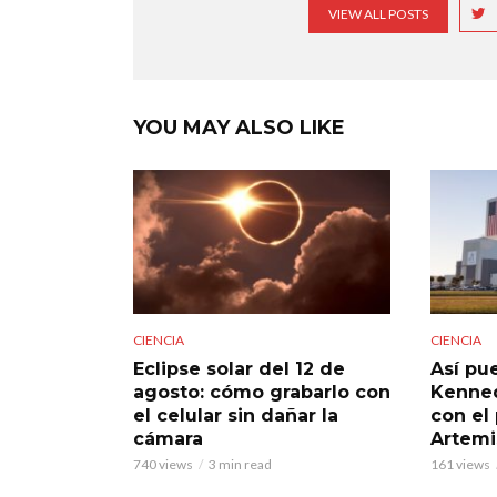
VIEW ALL POSTS
YOU MAY ALSO LIKE
CIENCIA
CIENCIA
Eclipse solar del 12 de
Así pue
agosto: cómo grabarlo con
Kenned
el celular sin dañar la
con el
cámara
Artemi
740 views
3 min read
161 views