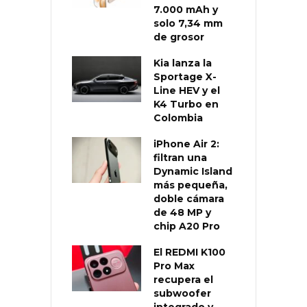
7.000 mAh y
solo 7,34 mm
de grosor
Kia lanza la
Sportage X-
Line HEV y el
K4 Turbo en
Colombia
iPhone Air 2:
filtran una
Dynamic Island
más pequeña,
doble cámara
de 48 MP y
chip A20 Pro
El REDMI K100
Pro Max
recupera el
subwoofer
integrado y