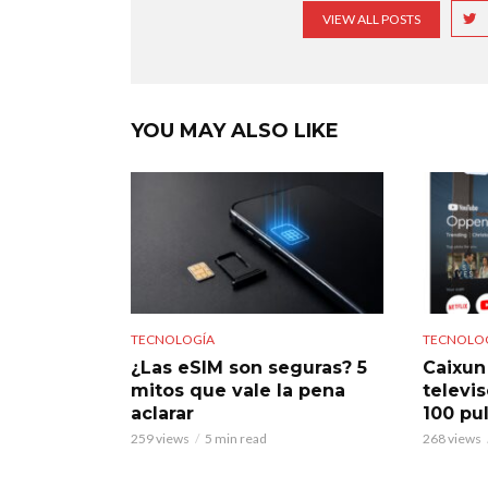
VIEW ALL POSTS
YOU MAY ALSO LIKE
TECNOLOGÍA
TECNOLO
¿Las eSIM son seguras? 5
Caixun
mitos que vale la pena
televi
aclarar
100 pu
259 views
5 min read
268 views