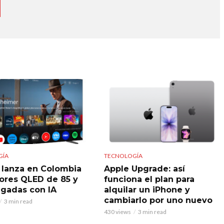
GÍA
TECNOLOGÍA
 lanza en Colombia
Apple Upgrade: así
sores QLED de 85 y
funciona el plan para
lgadas con IA
alquilar un iPhone y
cambiarlo por uno nuevo
3 min read
430 views
3 min read