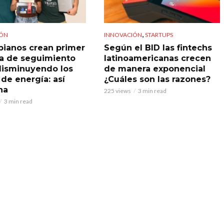
,
IÓN
INNOVACIÓN
STARTUPS
ianos crean primer
Según el BID las fintechs
a de seguimiento
latinoamericanas crecen
 disminuyendo los
de manera exponencial
 de energía: así
¿Cuáles son las razones?
na
225 views
3 min read
3 min read