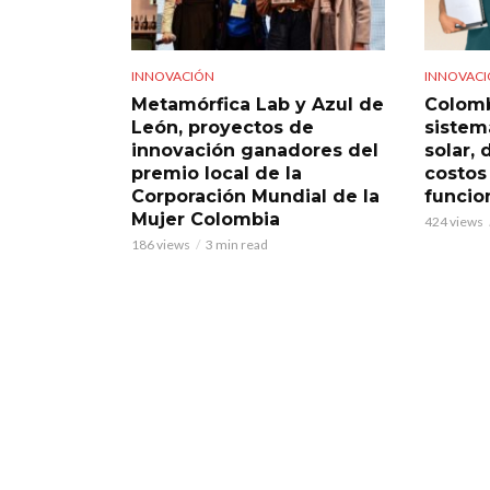
INNOVACIÓN
INNOVAC
Metamórfica Lab y Azul de
Colomb
León, proyectos de
sistem
innovación ganadores del
solar,
premio local de la
costos
Corporación Mundial de la
funcio
Mujer Colombia
424 views
186 views
3 min read