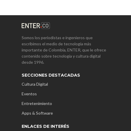
Somos los periodistas e ingenieros que
escribimos el medio de tecnología más
importante de Colombia, ENTER, que le ofrece
contenido sobre tecnología y cultura digital
desde 1996.
SECCIONES DESTACADAS
Cultura Digital
Eventos
Entretenimiento
Apps & Software
ENLACES DE INTERÉS