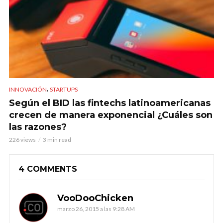
,
INNOVACIÓN
STARTUPS
Según el BID las fintechs latinoamericanas
crecen de manera exponencial ¿Cuáles son
las razones?
226 views
3 min read
4 COMMENTS
VooDooChicken
marzo 26, 2015 a las 9:28 AM