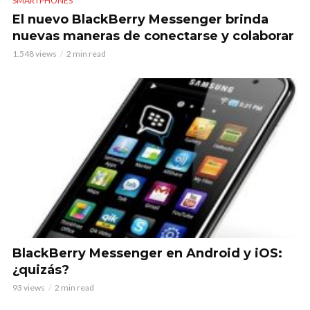
SMARTPHONES
El nuevo BlackBerry Messenger brinda
nuevas maneras de conectarse y colaborar
1.548 views
2 min read
BlackBerry Messenger en Android y iOS:
¿quizás?
93 views
2 min read