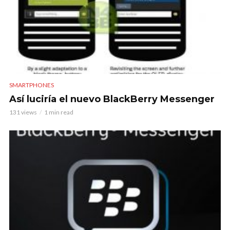
SMARTPHONES
Así luciría el nuevo BlackBerry Messenger
131 views
1 min read