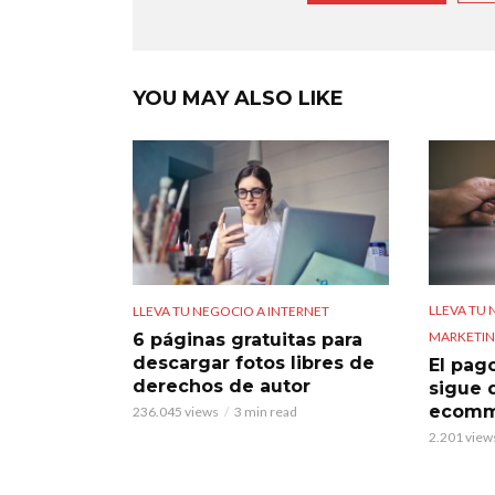
YOU MAY ALSO LIKE
LLEVA TU 
LLEVA TU NEGOCIO A INTERNET
MARKETIN
6 páginas gratuitas para
descargar fotos libres de
El pag
derechos de autor
sigue 
ecomm
236.045 views
3 min read
2.201 view