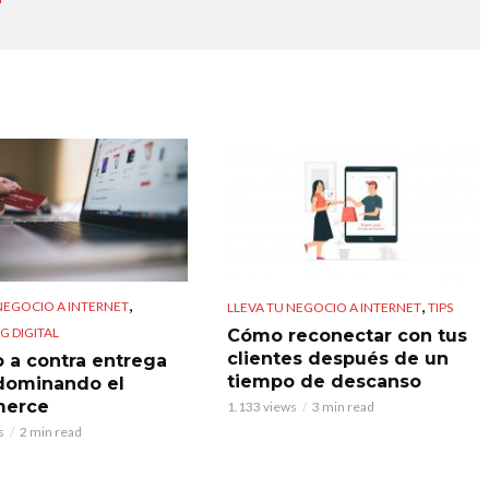
,
,
NEGOCIO A INTERNET
LLEVA TU NEGOCIO A INTERNET
TIPS
G DIGITAL
Cómo reconectar con tus
clientes después de un
o a contra entrega
tiempo de descanso
dominando el
erce
1.133 views
3 min read
s
2 min read