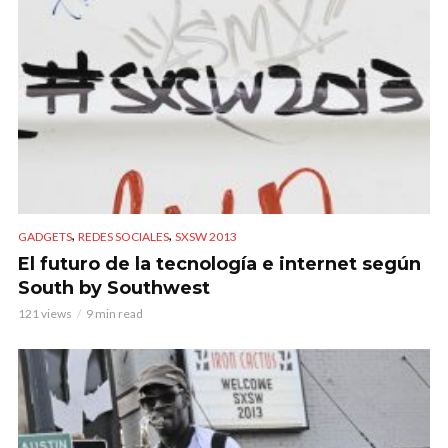
,
,
GADGETS
REDES SOCIALES
SXSW 2013
El futuro de la tecnología e internet según
South by Southwest
121 views
9 min read