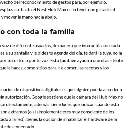
ovecho del reconocimiento de gestos para, por ejemplo,
desplazarte hasta el Nest Hub Max o sin tener que gritarle al
o y mover la mano hacia abajo.
 con toda la familia
 voz de diferente usuarios, de manera que interactúa con cada
 a su pantalla y le pides tu agenda del día, te dará la tuya, no la
por tu rostro o por tu voz. Esto también ayuda a que el asistente
ue le haces, como sitios para ir a comer, las recetas y los
uarios de dispositivos digitales es que alguien pueda acceder a
sin autorización, Google sostiene que la cámara del Hub Max no
hace directamente; además, tiene luces que indican cuando está
ia son extremos (o si simplemente eres muy consciente de los
do a la red), tienes la opción de inhabilitar el hardware de la
nte desconectado.