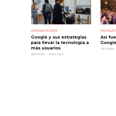
GOOGLE I/O 2019
GOOGLE I/
Google y sus estrategias
Así fu
para llevar la tecnología a
Google
más usuarios
161 views
687 views
4 min read