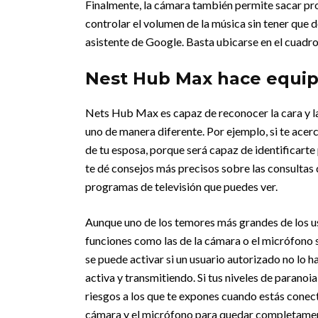
Finalmente, la cámara también permite sacar pr
controlar el volumen de la música sin tener que 
asistente de Google. Basta ubicarse en el cuadr
Nest Hub Max hace equipo
Nets Hub Max es capaz de reconocer la cara y la
uno de manera diferente. Por ejemplo, si te acercas
de tu esposa, porque será capaz de identificarte 
te dé consejos más precisos sobre las consultas q
programas de televisión que puedes ver.
Aunque uno de los temores más grandes de los us
funciones como las de la cámara o el micrófono 
se puede activar si un usuario autorizado no lo 
activa y transmitiendo. Si tus niveles de parano
riesgos a los que te expones cuando estás conecta
cámara y el micrófono para quedar completame