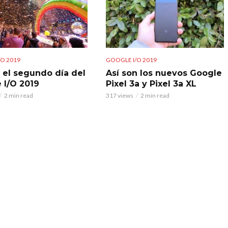
O 2019
GOOGLE I/O 2019
e el segundo día del
Así son los nuevos Google
 I/O 2019
Pixel 3a y Pixel 3a XL
2 min read
317 views
2 min read