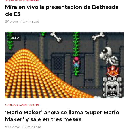
Mira en vivo la presentación de Bethesda
de E3
59 views
1 min read
VIDEO
CIUDAD GAMER 2015
‘Mario Maker’ ahora se llama ‘Super Mario
Maker’ y sale en tres meses
535 views
2 min read