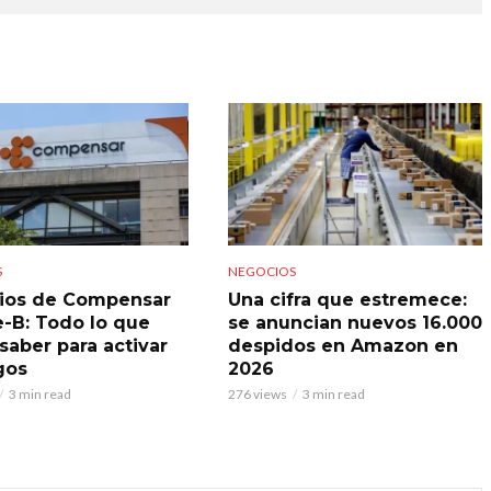
S
NEGOCIOS
ios de Compensar
Una cifra que estremece:
e-B: Todo lo que
se anuncian nuevos 16.000
saber para activar
despidos en Amazon en
gos
2026
3 min read
276 views
3 min read