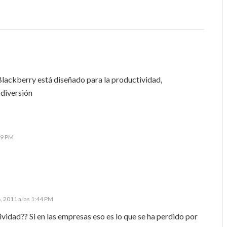
Blackberry está diseñado para la productividad,
 diversión
39 PM
r
, 2011 a las 1:44 PM
vidad?? Si en las empresas eso es lo que se ha perdido por