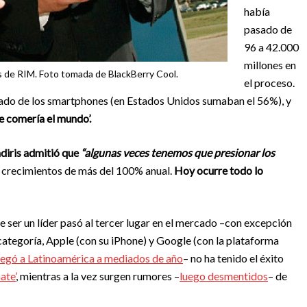
había
pasado de
96 a 42.000
millones en
es de RIM. Foto tomada de BlackBerry Cool.
el proceso.
ado de los smartphones (en Estados Unidos sumaban el 56%), y
e comería el mundo’.
diris admitió que
“algunas veces tenemos que presionar los
r crecimientos de más del 100% anual.
Hoy ocurre todo lo
e ser un líder pasó al tercer lugar en el mercado –con excepción
categoría, Apple (con su iPhone) y Google (con la plataforma
legó a Latinoamérica a mediados de año
– no ha tenido el éxito
ate’
, mientras a la vez surgen rumores –
luego desmentidos
– de