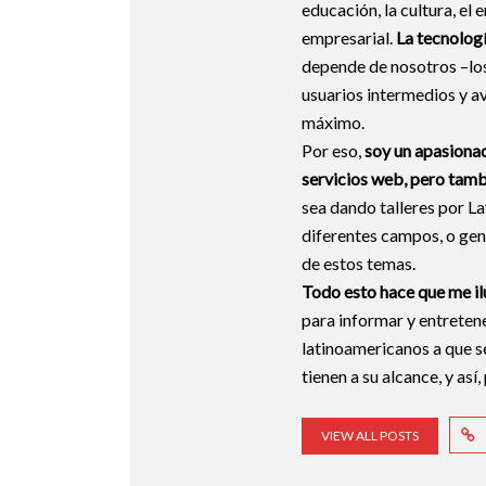
educación, la cultura, el 
empresarial.
La tecnologí
depende de nosotros –los
usuarios intermedios y a
máximo.
Por eso,
soy un apasionad
servicios web, pero tamb
sea dando talleres por L
diferentes campos, o ge
de estos temas.
Todo esto hace que me 
para informar y entreten
latinoamericanos a que s
tienen a su alcance, y así
VIEW ALL POSTS