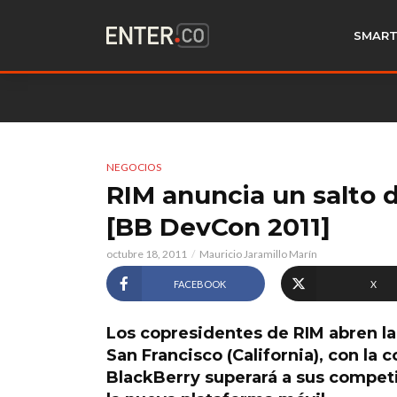
SMART
NEGOCIOS
RIM anuncia un salto d
[BB DevCon 2011]
octubre 18, 2011
Mauricio Jaramillo Marín
FACEBOOK
X
Los copresidentes de RIM abren la
San Francisco (California), con la
BlackBerry superará a sus compet