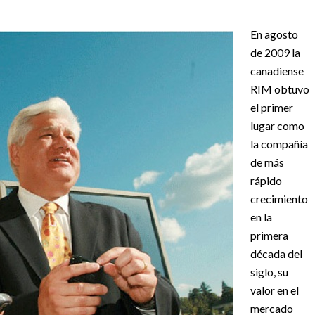
En agosto
de 2009 la
canadiense
RIM obtuvo
el primer
lugar como
la compañía
de más
rápido
crecimiento
en la
primera
década del
siglo, su
valor en el
mercado