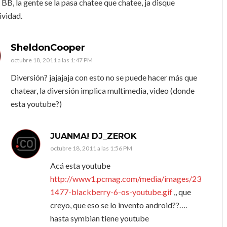
 BB, la gente se la pasa chatee que chatee, ja disque
ividad.
SheldonCooper
octubre 18, 2011 a las 1:47 PM
Diversión? jajajaja con esto no se puede hacer más que
chatear, la diversión implica multimedia, video (donde
esta youtube?)
JUANMA! DJ_ZEROK
octubre 18, 2011 a las 1:56 PM
Acá esta youtube
http://www1.pcmag.com/media/images/23
1477-blackberry-6-os-youtube.gif
,, que
creyo, que eso se lo invento android??….
hasta symbian tiene youtube