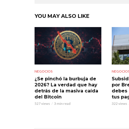
YOU MAY ALSO LIKE
NEGOCIOS
NEGOCIO
¿Se pinchó la burbuja de
Subsid
2026? La verdad que hay
por Br
detrás de la masiva caída
debes 
del Bitcoin
tus pa
527 views
3 min read
322 views