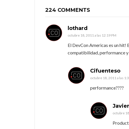
224 COMMENTS
lothard
octubre 18, 2011 a las 12:19 PM
El DevCon Americas es un hit! 
compatibilidad, performance y
Cifuenteso
octubre 18, 2011 a las 1:
performance????
Javie
octubre 18
Producti