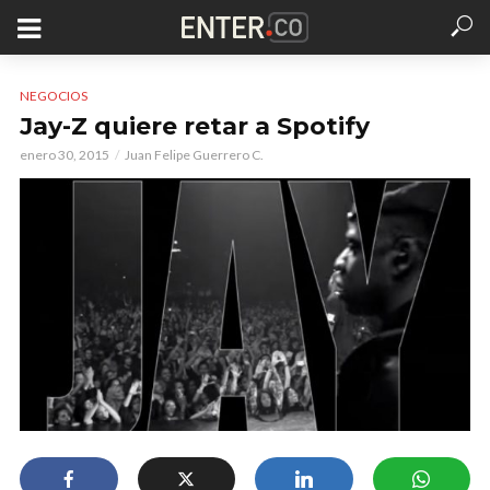
NEGOCIOS
Jay-Z quiere retar a Spotify
enero 30, 2015
Juan Felipe Guerrero C.