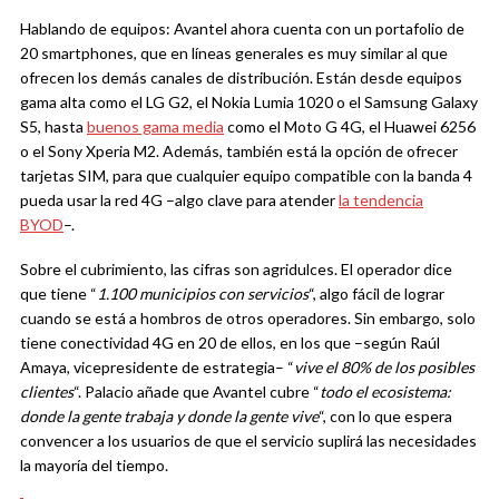
Hablando de equipos: Avantel ahora cuenta con un portafolio de
20 smartphones, que en líneas generales es muy similar al que
ofrecen los demás canales de distribución. Están desde equipos
gama alta como el LG G2, el Nokia Lumia 1020 o el Samsung Galaxy
S5, hasta
buenos gama media
como el Moto G 4G, el Huawei 6256
o el Sony Xperia M2. Además, también está la opción de ofrecer
tarjetas SIM, para que cualquier equipo compatible con la banda 4
pueda usar la red 4G –algo clave para atender
la tendencia
BYOD
–.
Sobre el cubrimiento, las cifras son agridulces. El operador dice
que tiene “
1.100 municipios con servicios
“, algo fácil de lograr
cuando se está a hombros de otros operadores. Sin embargo, solo
tiene conectividad 4G en 20 de ellos, en los que –según Raúl
Amaya, vicepresidente de estrategia– “
vive el 80% de los posibles
clientes
“. Palacio añade que Avantel cubre “
todo el ecosistema:
donde la gente trabaja y donde la gente vive
“, con lo que espera
convencer a los usuarios de que el servicio suplirá las necesidades
la mayoría del tiempo.