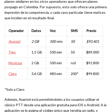
planes similares en los otros operadores que ofrecen planes
pospago en Colombia. Por supuesto, esto solo ofrece una primera
impresión de la competencia, y cada caso particular tiene matices
que inciden en el resultado final.
Operador
Datos
Voz
SMS
Precio
Avantel
2 GB
500 min.
50
$93.401
Tigo
1,5 GB
500 min
50
$89.000
Movistar
2 GB
500 min
n/d
$91.800
Claro
3,6 GB
480 min
200*
$99.800
*Solo a Claro
Además, Avantel está permitiéndoles a los usuarios utilizar el
clásico PTT desde una aplicación gratuita para iOS o Android. A la
aplicación se le asigna el código único que tendría un radio, y