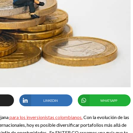
LINKEDIN
WHATSAPP
ejana
para los inversionistas colombianos.
Con la evolución de las
rnacionales, hoy es posible diversificar portafolios más allá de
un sinfín de oportunidades. En ENTER.CO creamos una guía que te