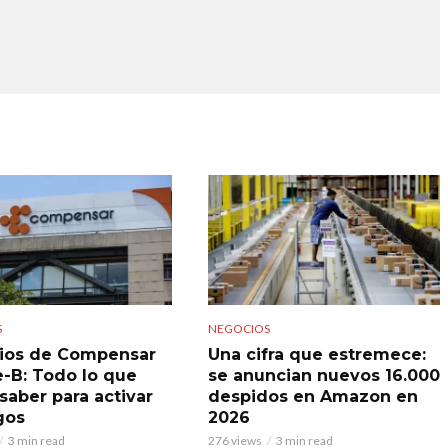
S
NEGOCIOS
ios de Compensar
Una cifra que estremece:
e-B: Todo lo que
se anuncian nuevos 16.000
saber para activar
despidos en Amazon en
gos
2026
3 min read
276 views
3 min read