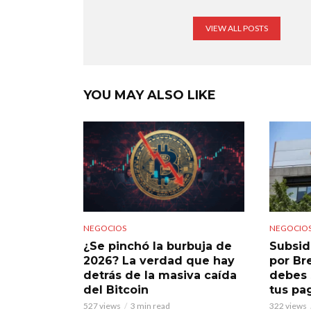
VIEW ALL POSTS
YOU MAY ALSO LIKE
NEGOCIOS
NEGOCIO
¿Se pinchó la burbuja de
Subsid
2026? La verdad que hay
por Br
detrás de la masiva caída
debes 
del Bitcoin
tus pa
527 views
3 min read
322 views