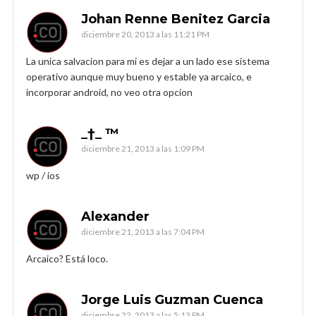
Johan Renne Benitez Garcia
diciembre 20, 2013 a las 11:21 PM
La unica salvacion para mi es dejar a un lado ese sistema
operativo aunque muy bueno y estable ya arcaico, e
incorporar android, no veo otra opcion
_†_ ™
diciembre 21, 2013 a las 1:09 PM
wp / ios
Alexander
diciembre 21, 2013 a las 7:04 PM
Arcaico? Está loco.
Jorge Luis Guzman Cuenca
diciembre 22, 2013 a las 5:13 PM