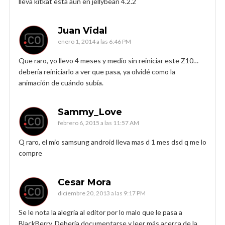
lleva kitkat esta aun en jellybean 4.2.2
Juan Vidal
enero 1, 2014 a las 6:46 PM
Que raro, yo llevo 4 meses y medio sin reiniciar este Z10…
debería reiniciarlo a ver que pasa, ya olvidé como la
animación de cuándo subía.
Sammy_Love
febrero 6, 2015 a las 11:57 AM
Q raro, el mio samsung android lleva mas d 1 mes dsd q me lo
compre
Cesar Mora
diciembre 20, 2013 a las 9:17 PM
Se le nota la alegría al editor por lo malo que le pasa a
BlackBerry. Debería documentarse y leer más acerca de la