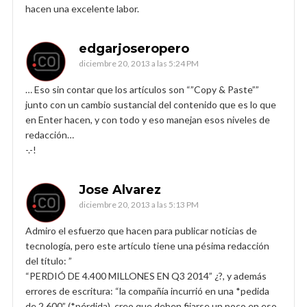
hacen una excelente labor.
edgarjoseropero
diciembre 20, 2013 a las 5:24 PM
… Eso sin contar que los artículos son “”Copy & Paste””
junto con un cambio sustancial del contenido que es lo que
en Enter hacen, y con todo y eso manejan esos niveles de
redacción…
-.-!
Jose Alvarez
diciembre 20, 2013 a las 5:13 PM
Admiro el esfuerzo que hacen para publicar noticias de
tecnología, pero este artículo tiene una pésima redacción
del título: ”
“PERDIÓ DE 4.400 MILLONES EN Q3 2014” ¿?, y además
errores de escritura: “la compañía incurrió en una *pedida
de 2.600” (*pérdida), creo que deben fijarse un poco en eso,