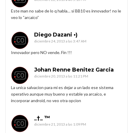
Este man no sabe de lo q habla… si BB10 es innovador! no le
veo lo “arcaico”
Diego Dazani •)
diciembre 24, 2013 a las 3:47 AM
Innovador pero NO vende. Fin !!!
Johan Renne Benitez Garcia
diciembre 20, 2013 a las 11:21 PM
La unica salvacion para mi es dejar a un lado ese sistema
operativo aunque muy bueno y estable ya arcaico, e
incorporar android, no veo otra opcion
_†_ ™
diciembre 21, 2013 a las 1:09 PM