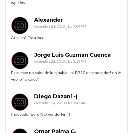
wp / ios
Alexander
diciembre 21, 2013 a las 7:04 PM
Arcaico? Está loco.
Jorge Luis Guzman Cuenca
diciembre 22, 2013 a las 5:13 PM
Este man no sabe de lo q habla… si BB10 es innovador! no le
veo lo “arcaico”
Diego Dazani •)
diciembre 24, 2013 a las 3:47 AM
Innovador pero NO vende. Fin !!!
Omar Palma G.