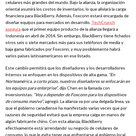
celulares más grandes del mundo. Bajo la alianza, la organización
oriental asumirá los costos de inventarios, lo que aliviará la carga
financiera para BlackBerry. Además, Foxconn estará encargada de
diseñar equipos para mercados en desarrollo.
TechCrunch
asegura
que el primer equipo producto de la alianza llegará a
Indonesia en abril de 2014. Sin embargo, BlackBerry tiene fichados
otros seis o siete mercados más para sus teléfonos de media y
baja gama fabricados por Foxconn, y muy posiblemente habrá
varios países latinoamericanos en ese listado.
Este cambio permitirá que los diseñadores y los desarrolladores
internos se enfoquen en los dispositivos de alta gama.
“En
Norteamérica, a corto plazo, nuestros diseñadores se enfocarán en
los equipos para enterprise”
, dijo Chen en la llamada con
inversionistas.
“Voy a depender de Foxconn para los dispositivos
de consumo masivo”
, agregó. La alianza va por una delgada línea, ya
que el gobierno canadiense ha manifestado varias veces que por
razones de seguridad evitará que la empresa caiga en manos de
algún fabricante chino. Con esta alianza, BlackBerry
efectivamente está ‘arrendando’ su negocio de celulares de
consumo, lo que le evita tener que enfrentarse al gobierno local.