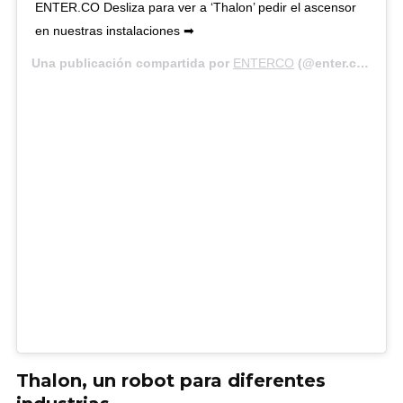
ENTER.CO Desliza para ver a ‘Thalon’ pedir el ascensor
en nuestras instalaciones ➡
Una publicación compartida por
ENTERCO
(@enter.co) el
16
Thalon, un robot para diferentes