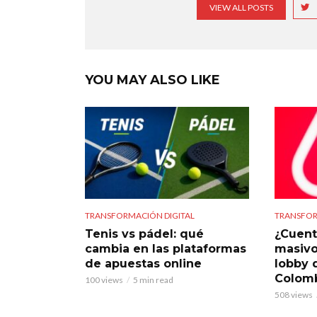
VIEW ALL POSTS
YOU MAY ALSO LIKE
TRANSFORMACIÓN DIGITAL
TRANSFOR
Tenis vs pádel: qué
¿Cuent
cambia en las plataformas
masivo
de apuestas online
lobby 
Colom
100 views
5 min read
508 views