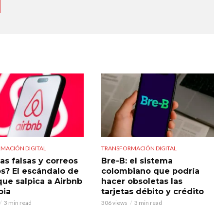
MACIÓN DIGITAL
TRANSFORMACIÓN DIGITAL
as falsas y correos
Bre-B: el sistema
s? El escándalo de
colombiano que podría
que salpica a Airbnb
hacer obsoletas las
bia
tarjetas débito y crédito
3 min read
306 views
3 min read