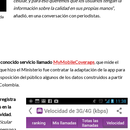
celular, y para eso queremos que los usuarios tengan la
información sobre la calidad en sus propias manos
”,
añadió, en una conversación con periodistas.
ada
n conocido servicio llamado
MyMobileCoverage
, que mide el
que hizo el Ministerio fue contratar la adaptación de la app para
isposición del público algunos de los datos construidos a partir
n Colombia.
 registra
 en la
ividad
.
ticular
 persona