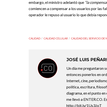
embargo, el ministro adelantó que
“la compensac
comiencen a compensar a los usuarios por las fall
operador le repuso al usuario lo que debía repon
CALIDAD
CALIDAD CELULAR
CALIDAD DEL SERVICIO DE
JOSÉ LUIS PEÑA
Un día me preguntaron so
entonces ponerlos en ord
Internet, cine, periodismo
política, escritura, filos
diagrama, en el punto en 
me llevó a ENTER.CO. Est
http://bit.ly/1Us3JoT