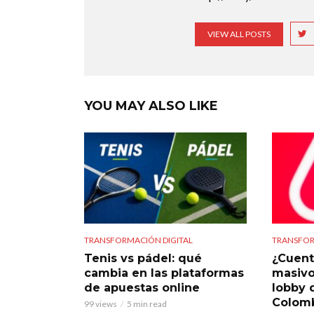
VIEW ALL POSTS
YOU MAY ALSO LIKE
TRANSFORMACIÓN DIGITAL
TRANSFOR
Tenis vs pádel: qué
¿Cuent
cambia en las plataformas
masivo
de apuestas online
lobby 
Colom
99 views
5 min read