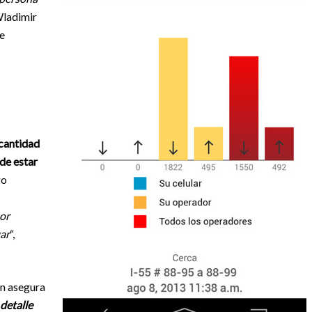
Wladimir
e
 cantidad
de estar
go
or
gar
“,
ón asegura
 detalle