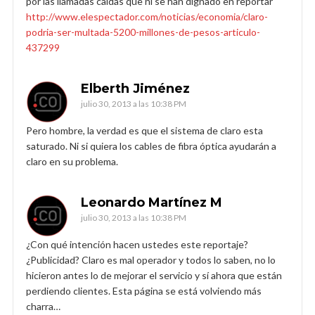
por las llamadas caídas que ni se han dignado en reportar
http://www.elespectador.com/noticias/economia/claro-
podria-ser-multada-5200-millones-de-pesos-articulo-
437299
Elberth Jiménez
julio 30, 2013 a las 10:38 PM
Pero hombre, la verdad es que el sistema de claro esta
saturado. Ni si quiera los cables de fibra óptica ayudarán a
claro en su problema.
Leonardo Martínez M
julio 30, 2013 a las 10:38 PM
¿Con qué intención hacen ustedes este reportaje?
¿Publicidad? Claro es mal operador y todos lo saben, no lo
hicieron antes lo de mejorar el servicio y sí ahora que están
perdiendo clientes. Esta página se está volviendo más
charra…