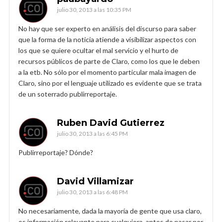
julio 30, 2013 a las 10:35 PM
No hay que ser experto en análisis del discurso para saber
que la forma de la noticia atiende a visibilizar aspectos con
los que se quiere ocultar el mal servicio y el hurto de
recursos públicos de parte de Claro, como los que le deben
a la etb. No sólo por el momento particular mala imagen de
Claro, sino por el lenguaje utilizado es evidente que se trata
de un soterrado publirreportaje.
Ruben David Gutierrez
julio 30, 2013 a las 6:45 PM
Publirreportaje? Dónde?
David Villamizar
julio 30, 2013 a las 6:48 PM
No necesariamente, dada la mayoría de gente que usa claro,
es información relevante para cualquiera, antes de pasar por