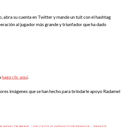
 abra su cuenta en Twitter y mande un tuit con el hashtag
peración al jugador más grande y triunfador que ha dado
a
haga clic aquí
.
jores imágenes que se han hecho para brindarle apoyo Radamel
MUNDIAL DE BRASIL
FALCAOO AL MÓNACO DE FRANCIA
FRANCE