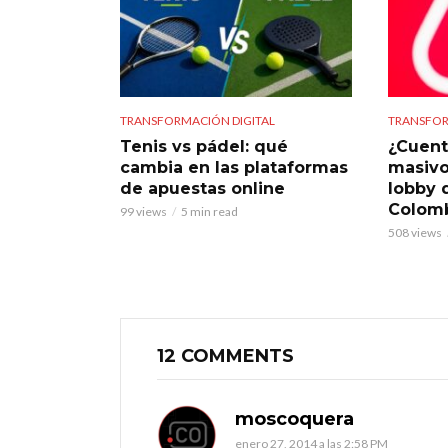
TRANSFORMACIÓN DIGITAL
TRANSFOR
Tenis vs pádel: qué
¿Cuent
cambia en las plataformas
masivo
de apuestas online
lobby 
Colom
99 views
5 min read
508 views
12 COMMENTS
moscoquera
enero 27, 2014 a las 2:58 PM