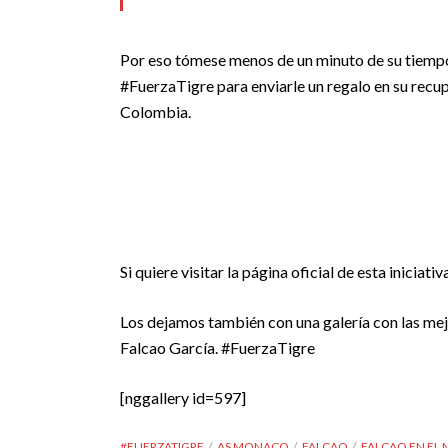
Por eso tómese menos de un minuto de su tiempo,
#FuerzaTigre para enviarle un regalo en su recu
Colombia.
Si quiere visitar la página oficial de esta iniciativ
Los dejamos también con una galería con las me
Falcao García. #FuerzaTigre
[nggallery id=597]
#FUERZATIGRE
AS MONACO
FALCAO
FALCAO EN EL 