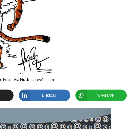
e Foto: Vía Fíutbolalrevés.com
LINKEDIN
WHATSAPP