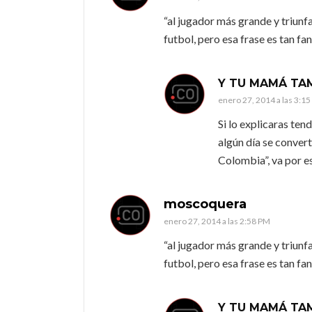
“al jugador más grande y triunf
futbol, pero esa frase es tan fa
Y TU MAMÁ TA
enero 27, 2014 a las 3:1
Si lo explicaras te
algún día se convert
Colombia”, va por e
moscoquera
enero 27, 2014 a las 2:58 PM
“al jugador más grande y triunf
futbol, pero esa frase es tan fa
Y TU MAMÁ TA