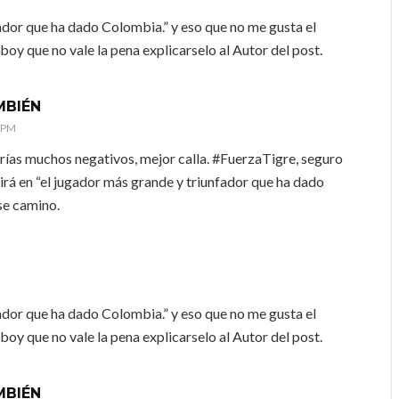
ador que ha dado Colombia.” y eso que no me gusta el
nboy que no vale la pena explicarselo al Autor del post.
MBIÉN
5 PM
ndrías muchos negativos, mejor calla. #FuerzaTigre, seguro
irá en “el jugador más grande y triunfador que ha dado
se camino.
ador que ha dado Colombia.” y eso que no me gusta el
nboy que no vale la pena explicarselo al Autor del post.
MBIÉN