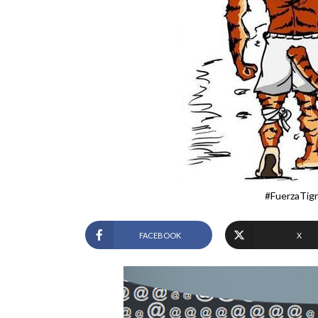
#FuerzaTigr
FACEBOOK
X