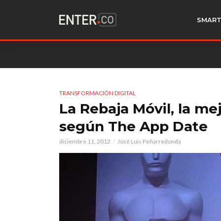
SMART
TRANSFORMACIÓN DIGITAL
La Rebaja Móvil, la me
según The App Date
diciembre 11, 2012
José Luis Peñarredonda