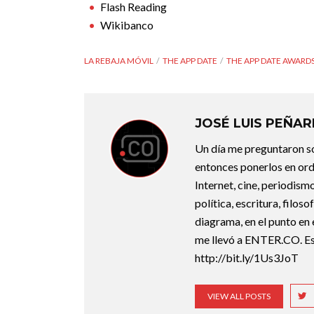
Flash Reading
Wikibanco
LA REBAJA MÓVIL
THE APP DATE
THE APP DATE AWARD
JOSÉ LUIS PEÑA
Un día me preguntaron so
entonces ponerlos en ord
Internet, cine, periodismo
política, escritura, filos
diagrama, en el punto en 
me llevó a ENTER.CO. Est
http://bit.ly/1Us3JoT
VIEW ALL POSTS