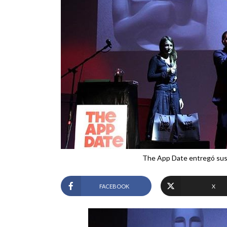
The App Date entregó sus 
FACEBOOK
X