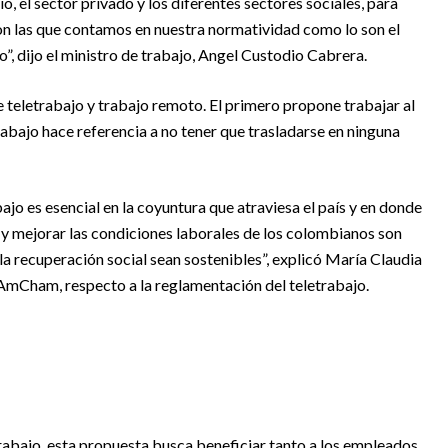
o, el sector privado y los diferentes sectores sociales, para
 con las que contamos en nuestra normatividad como lo son el
o”, dijo el ministro de trabajo, Angel Custodio Cabrera.
e teletrabajo y trabajo remoto. El primero propone trabajar al
abajo hace referencia a no tener que trasladarse en ninguna
jo es esencial en la coyuntura que atraviesa el país y en donde
 y mejorar las condiciones laborales de los colombianos son
la recuperación social sean sostenibles”, explicó María Claudia
 AmCham, respecto a la reglamentación del teletrabajo.
trabajo, esta propuesta busca beneficiar tanto a los empleados