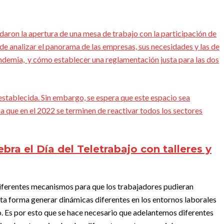
daron la apertura de una mesa de trabajo con la participación de
 de analizar el panorama de las empresas, sus necesidades y las de
ndemia, y cómo establecer una reglamentación justa para las dos
establecida. Sin embargo, se espera que este espacio sea
ima que en el 2022 se terminen de reactivar todos los sectores
bra el Día del Teletrabajo con talleres y
diferentes mecanismos para que los trabajadores pudieran
esta forma generar dinámicas diferentes en los entornos laborales
o. Es por esto que se hace necesario que adelantemos diferentes