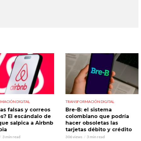
MACIÓN DIGITAL
TRANSFORMACIÓN DIGITAL
as falsas y correos
Bre-B: el sistema
s? El escándalo de
colombiano que podría
que salpica a Airbnb
hacer obsoletas las
bia
tarjetas débito y crédito
3 min read
306 views
3 min read