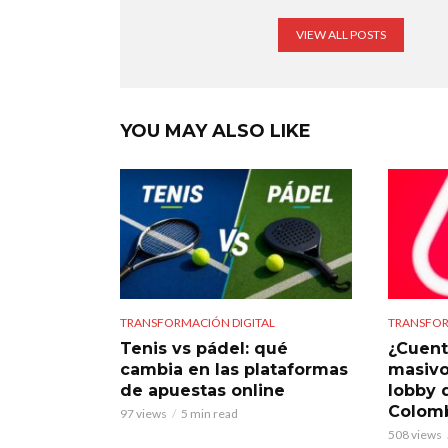
VIEW ALL POSTS
YOU MAY ALSO LIKE
TRANSFORMACIÓN DIGITAL
TRANSFOR
Tenis vs pádel: qué
¿Cuent
cambia en las plataformas
masivo
de apuestas online
lobby 
Colom
97 views
5 min read
508 views