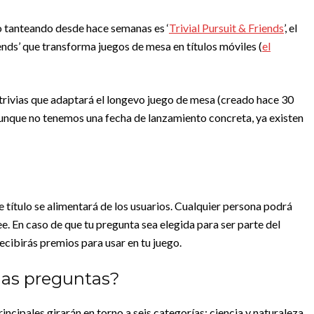
 tanteando desde hace semanas es ‘
Trivial Pursuit & Friends
’, el
riends’ que transforma juegos de mesa en títulos móviles (
el
e trivias que adaptará el longevo juego de mesa (creado hace 30
Aunque no tenemos una fecha de lanzamiento concreta, ya existen
e título se alimentará de los usuarios. Cualquier persona podrá
e. En caso de que tu pregunta sea elegida para ser parte del
recibirás premios para usar en tu juego.
 las preguntas?
ncipales girarán en torno a seis categorías: ciencia y naturaleza,