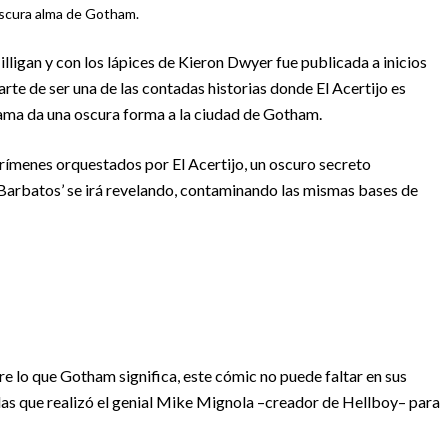
scura alma de Gotham.
illigan y con los lápices de Kieron Dwyer fue publicada a inicios
rte de ser una de las contadas historias donde El Acertijo es
rama da una oscura forma a la ciudad de Gotham.
rímenes orquestados por El Acertijo, un oscuro secreto
Barbatos’ se irá revelando, contaminando las mismas bases de
re lo que Gotham significa, este cómic no puede faltar en sus
das que realizó el genial Mike Mignola –creador de Hellboy– para