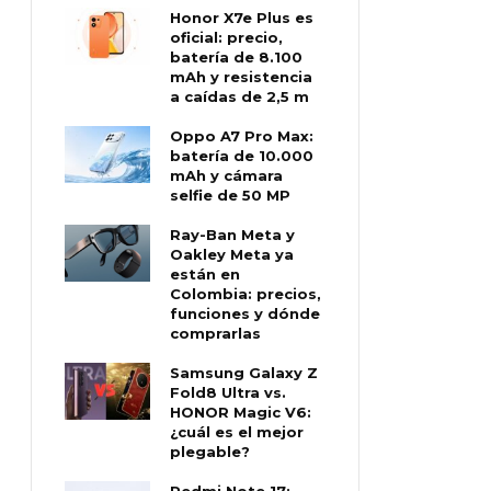
Honor X7e Plus es
oficial: precio,
batería de 8.100
mAh y resistencia
a caídas de 2,5 m
Oppo A7 Pro Max:
batería de 10.000
mAh y cámara
selfie de 50 MP
Ray-Ban Meta y
Oakley Meta ya
están en
Colombia: precios,
funciones y dónde
comprarlas
Samsung Galaxy Z
Fold8 Ultra vs.
HONOR Magic V6:
¿cuál es el mejor
plegable?
Redmi Note 17: