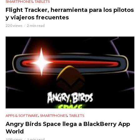
,
SMARTPHONES
TABLETS
Flight Tracker, herramienta para los pilotos
y viajeros frecuentes
220 views
2 min read
,
,
APPS & SOFTWARE
SMARTPHONES
TABLETS
Angry Birds Space llega a BlackBerry App
World
109 views
1 min read