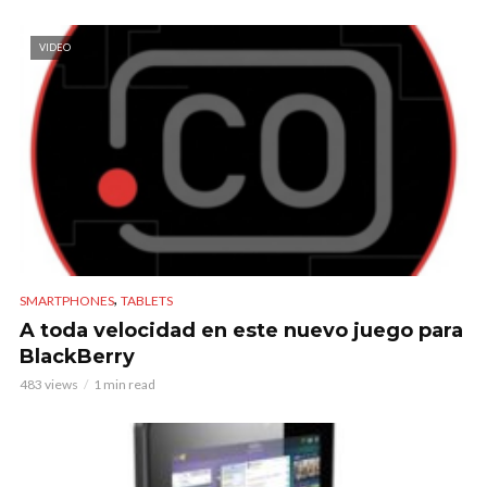
VIDEO
,
SMARTPHONES
TABLETS
A toda velocidad en este nuevo juego para
BlackBerry
483 views
1 min read