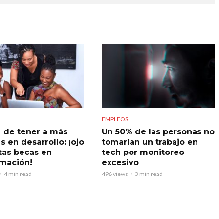
EMPLEOS
a de tener a más
Un 50% de las personas no
s en desarrollo: ¡ojo
tomarían un trabajo en
tas becas en
tech por monitoreo
mación!
excesivo
4 min read
496 views
3 min read