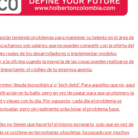
están teniendo problemas para mantener su talento en el área de
cuchamos son salarios que no pueden competir con la oferta del
dades reales de los desarrolladores o implementar modelos
ir a la oficina cuando la mayoría de las cosas pueden realizarse de
importante: el código de tu empresa apesta.
mino ‘deuda tecnológica’ o ‘tech debt’. Para aquellos que no, aquí
filtración en tu baño, pero en vez de pagar para que un plomero la
 y sigues con tu día. Por supuesto, cada día el problema se
ovisadas, pero sin realmente solucionar el problema base.
s no tienen que hacerlo) el mismo escenario, solo que en vez de
ía se sostiene en tecnologías obsoletas, ha pasado por muchos