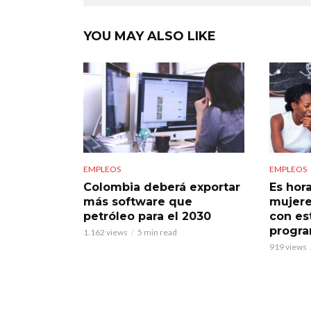
YOU MAY ALSO LIKE
EMPLEOS
EMPLEOS
Colombia deberá exportar
Es hor
más software que
mujere
petróleo para el 2030
con es
progra
1.162 views
5 min read
919 views