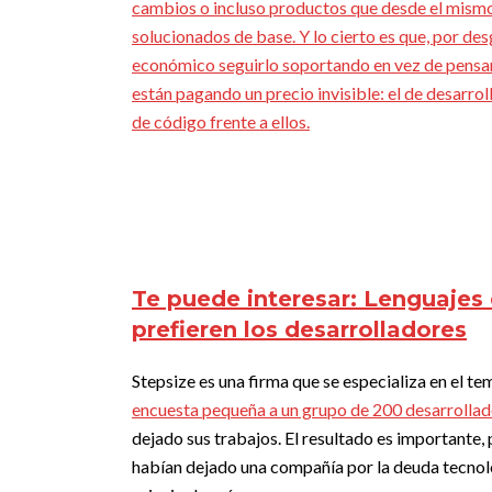
cambios o incluso productos que desde el mismo
solucionados de base. Y lo cierto es que, por d
económico seguirlo soportando en vez de pensar 
están pagando un precio invisible: el de desarro
de código frente a ellos.
Te puede interesar:
Lenguajes 
prefieren los desarrolladores
Stepsize es una firma que se especializa en el 
encuesta pequeña a un grupo de 200 desarrollad
dejado sus trabajos. El resultado es importante
habían dejado una compañía por la deuda tecnoló