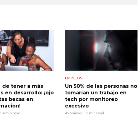
EMPLEOS
a de tener a más
Un 50% de las personas no
s en desarrollo: ¡ojo
tomarían un trabajo en
tas becas en
tech por monitoreo
mación!
excesivo
4 min read
496 views
3 min read