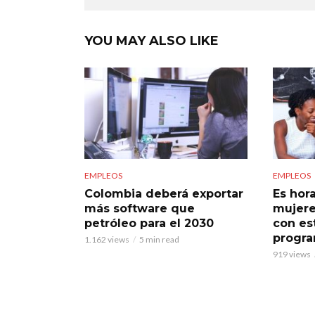
YOU MAY ALSO LIKE
EMPLEOS
EMPLEOS
Colombia deberá exportar
Es hor
más software que
mujere
petróleo para el 2030
con es
progra
1.162 views
5 min read
919 views