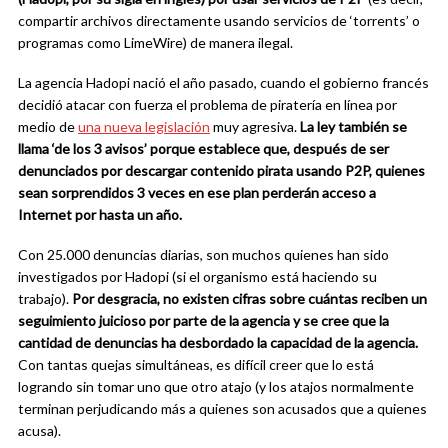
compartir archivos directamente usando servicios de ‘torrents’ o
programas como LimeWire) de manera ilegal.
La agencia Hadopi nació el año pasado, cuando el gobierno francés
decidió atacar con fuerza el problema de piratería en línea por
medio de
una nueva legislación
muy agresiva.
La ley también se
llama ‘de los 3 avisos’ porque establece que, después de ser
denunciados por descargar contenido pirata usando P2P, quienes
sean sorprendidos 3 veces en ese plan perderán acceso a
Internet por hasta un año.
Con 25.000 denuncias diarias, son muchos quienes han sido
investigados por Hadopi (si el organismo está haciendo su
trabajo).
Por desgracia, no exi
sten
c
ifras
so
bre
cu
ántas reciben un
s
egu
imiento
j
ui
cio
so
p
or parte de la agencia y se cree que la
cantidad de denuncias ha desbordado la capacidad de la agencia.
Con tantas quejas simultáneas, es difícil creer que lo está
logrando sin tomar uno que otro atajo (y los atajos normalmente
terminan perjudicando más a quienes son acusados que a quienes
acusa).