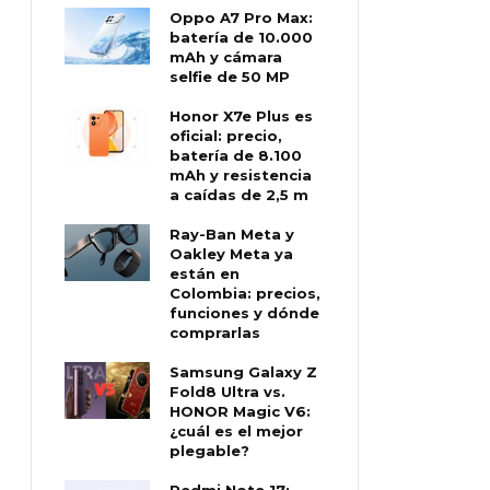
Oppo A7 Pro Max:
batería de 10.000
mAh y cámara
selfie de 50 MP
Honor X7e Plus es
oficial: precio,
batería de 8.100
mAh y resistencia
a caídas de 2,5 m
Ray-Ban Meta y
Oakley Meta ya
están en
Colombia: precios,
funciones y dónde
comprarlas
Samsung Galaxy Z
Fold8 Ultra vs.
HONOR Magic V6:
¿cuál es el mejor
plegable?
Redmi Note 17: