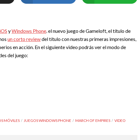
iOS
y
Windows Phone
. el nuevo juego de Gameloft, el título de
amos
un corto review
del título con nuestras primeras impresiones,
erios en acción. En el siguiente video podrás ver el modo de
des del juego:
S MÓVILES
JUEGOS WINDOWS PHONE
MARCH OF EMPIRES
VIDEO