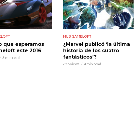
ELOFT
HUB GAMELOFT
o que esperamos
¿Marvel publicó ‘la última
eloft este 2016
historia de los cuatro
fantásticos’?
3 min read
656 views
4 min read