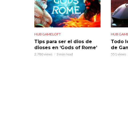
HUB GAMELOFT
HUB GAM
Tips para ser el dios de
Todo l
dioses en ‘Gods of Rome’
de Gam
2.780 views
3 min read
551 views