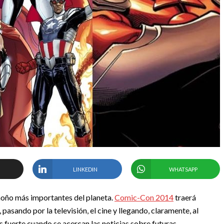
LINKEDIN
WHATSAPP
/ñoño más importantes del planeta.
Comic-Con 2014
traerá
pasando por la televisión, el cine y llegando, claramente, al
 fuerte cuando se acercan las noticias sobre futuras