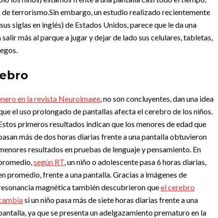
 de terrorismo.
Sin embargo, un estudio realizado recientemente
sus siglas en inglés) de Estados Unidos, parece que le da una
salir más al parque a jugar y dejar de lado sus celulares, tabletas,
uegos.
rebro
enero en la revista Neuroimage
, no son concluyentes, dan una idea
que el uso prolongado de pantallas afecta el cerebro de los niños.
Estos primeros resultados indican que los menores de edad que
pasan más de dos horas diarias frente a una pantalla obtuvieron
menores resultados en pruebas de lenguaje y pensamiento. En
promedio,
según RT
, un niño o adolescente pasa 6 horas diarias,
en promedio, frente a una pantalla.
Gracias a imágenes de
resonancia magnética también descubrieron que
el cerebro
cambia
si un niño pasa más de siete horas diarias frente a una
pantalla, ya que se presenta un adelgazamiento prematuro en la