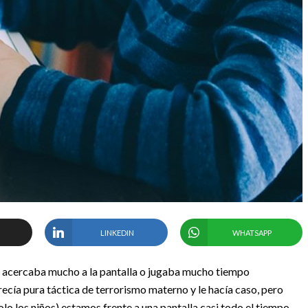
LINKEDIN
WHATSAPP
 acercaba mucho a la pantalla o jugaba mucho tiempo
ecía pura táctica de terrorismo materno y le hacía caso, pero
lo los niños) estamos frente a una pantalla casi todo el tiempo,