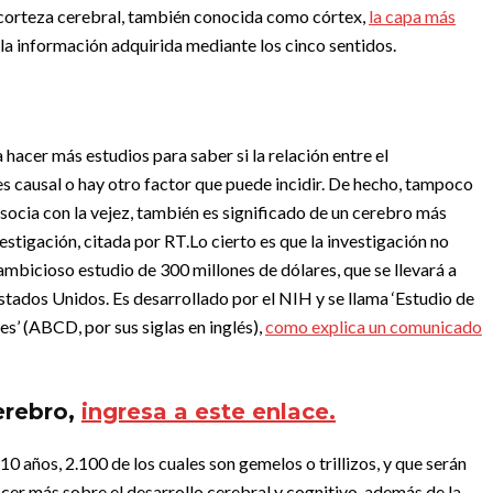
corteza cerebral, también conocida como córtex,
la capa más
 la información adquirida mediante los cinco sentidos.
hacer más estudios para saber si la relación entre el
es causal o hay otro factor que puede incidir. De hecho, tampoco
asocia con la vejez, también es significado de un cerebro más
estigación, citada por RT.
Lo cierto es que la investigación no
mbicioso estudio de 300 millones de dólares, que se llevará a
Estados Unidos. Es desarrollado por el NIH y se llama ‘Estudio de
es’ (ABCD, por sus siglas en inglés),
como explica un comunicado
erebro,
ingresa a este enlace.
0 años, 2.100 de los cuales son gemelos o trillizos, y que serán
cer más sobre el desarrollo cerebral y cognitivo, además de la