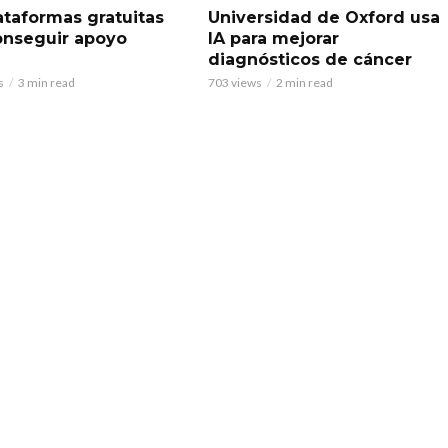
ataformas gratuitas
Universidad de Oxford usa
onseguir apoyo
IA para mejorar
l
diagnósticos de cáncer
s
3 min read
703 views
2 min read