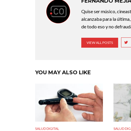
FERNANDO MEJÍ
Quise ser músico, cineast
alcanzaba para la última,
de todo eso y no defraudar
VIEW ALL POSTS
YOU MAY ALSO LIKE
SALUD DIGITAL
SALUD DIG