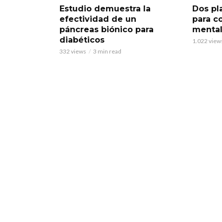
Estudio demuestra la
Dos pl
efectividad de un
para c
páncreas biónico para
menta
diabéticos
1.022 view
332 views
3 min read