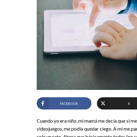
FACEBOOK
X
Cuando yo era niño, mi mamá me decía que si me
videojuegos, me podía quedar ciego. A mí me par
solo un rato. Ahora que básicamente todos (no so