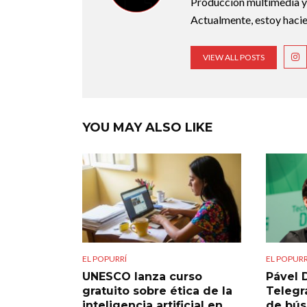
Producción multimedia y 
Actualmente, estoy hacie
VIEW ALL POSTS
YOU MAY ALSO LIKE
EL POPURRÍ
EL POPURR
UNESCO lanza curso
Pável 
gratuito sobre ética de la
Telegra
inteligencia artificial en
de bú