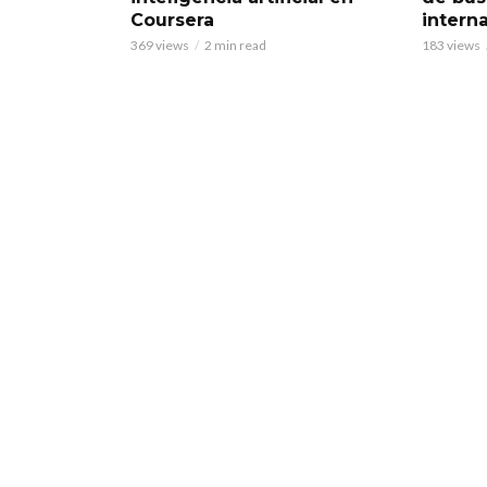
Coursera
intern
369 views
2 min read
183 views