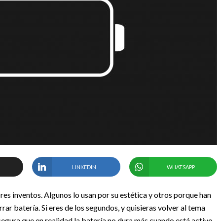
LINKEDIN
WHATSAPP
res inventos. Algunos lo usan por su estética y otros porque han
ar batería. Si eres de los segundos, y quisieras volver al tema
asegura que en realidad la batería no dura más cuando está activo.