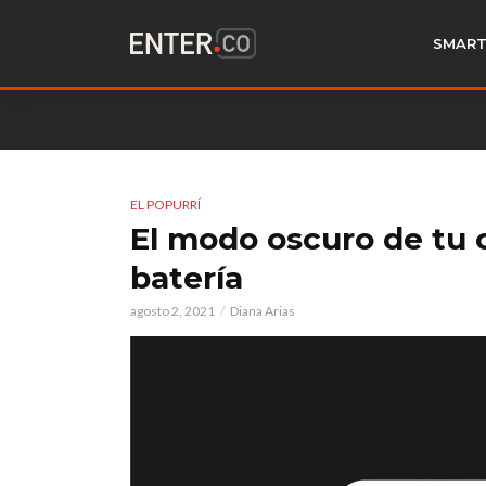
SMART
EL POPURRÍ
El modo oscuro de tu c
batería
agosto 2, 2021
Diana Arias