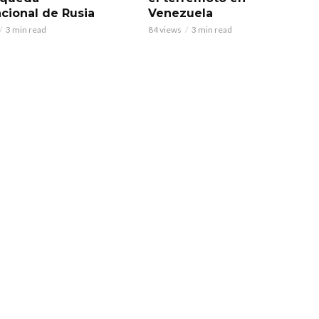
acional de Rusia
Venezuela
3 min read
84 views
3 min read