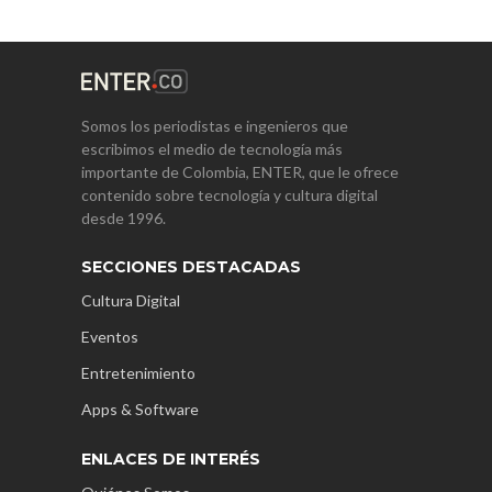
Somos los periodistas e ingenieros que
escribimos el medio de tecnología más
importante de Colombia, ENTER, que le ofrece
contenido sobre tecnología y cultura digital
desde 1996.
SECCIONES DESTACADAS
Cultura Digital
Eventos
Entretenimiento
Apps & Software
ENLACES DE INTERÉS