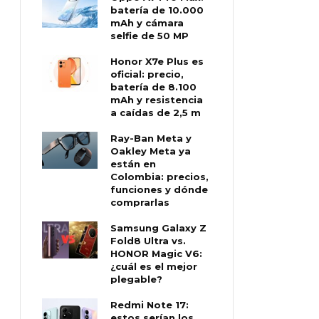
batería de 10.000
mAh y cámara
selfie de 50 MP
Honor X7e Plus es
oficial: precio,
batería de 8.100
mAh y resistencia
a caídas de 2,5 m
Ray-Ban Meta y
Oakley Meta ya
están en
Colombia: precios,
funciones y dónde
comprarlas
Samsung Galaxy Z
Fold8 Ultra vs.
HONOR Magic V6:
¿cuál es el mejor
plegable?
Redmi Note 17:
estos serían los