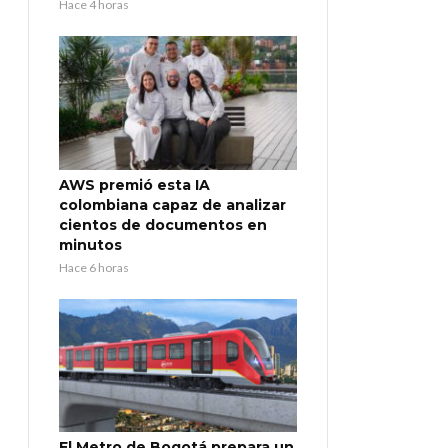
Hace 4 horas
AWS premió esta IA
colombiana capaz de analizar
cientos de documentos en
minutos
Hace 6 horas
El Metro de Bogotá prepara un