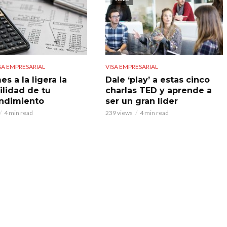
SA EMPRESARIAL
VISA EMPRESARIAL
s a la ligera la
Dale ‘play’ a estas cinco
ilidad de tu
charlas TED y aprende a
ndimiento
ser un gran líder
4 min read
239 views
4 min read