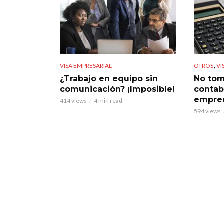
,
VISA EMPRESARIAL
OTROS
VI
¿Trabajo en equipo sin
No tome
comunicación? ¡Imposible!
contab
empre
414 views
4 min read
594 views