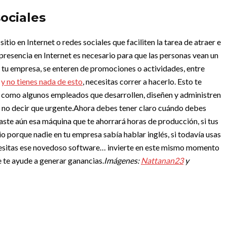
ociales
tio en Internet o redes sociales que faciliten la tarea de atraer e
 presencia en Internet es necesario para que las personas vean un
a tu empresa, se enteren de promociones o actividades, entre
a
y no tienes nada de esto
, necesitas correr a hacerlo. Esto te
 como algunos empleados que desarrollen, diseñen y administren
r no decir que urgente.
Ahora debes tener claro cuándo debes
raste aún esa máquina que te ahorrará horas de producción, si tus
o porque nadie en tu empresa sabía hablar inglés, si todavía usas
ecesitas ese novedoso software… invierte en este mismo momento
e te ayude a generar ganancias.
Imágenes:
Nattanan23
y