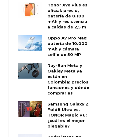
Honor X7e Plus es
oficial: precio,
batería de 8.100
mAh y resistencia
a caídas de 2,5 m
Oppo A7 Pro Max:
batería de 10.000
mAh y cámara
selfie de 50 MP
Ray-Ban Meta y
Oakley Meta ya
están en
Colombia: precios,
funciones y dónde
comprarlas
Samsung Galaxy Z
Fold8 Ultra vs.
HONOR Magic V6:
¿cuál es el mejor
plegable?
Redmi Note 17: