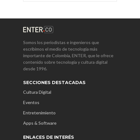
Somos los periodistas e ingenieros que
escribimos el medio de tecnología más
importante de Colombia, ENTER, que le ofrece
contenido sobre tecnología y cultura digital
desde 1996.
SECCIONES DESTACADAS
Cultura Digital
Eventos
Entretenimiento
Apps & Software
ENLACES DE INTERÉS