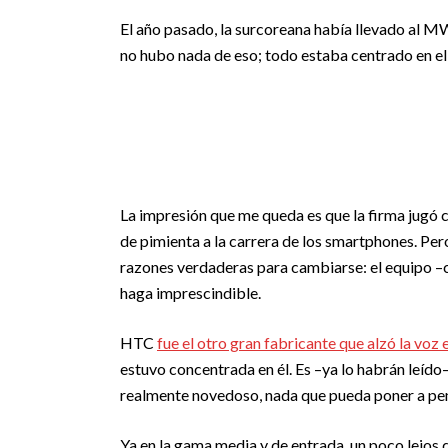
El año pasado, la surcoreana había llevado al M
no hubo nada de eso; todo estaba centrado en el
La impresión que me queda es que la firma jugó c
de pimienta a la carrera de los smartphones. Pero
razones verdaderas para cambiarse: el equipo –
haga imprescindible.
HTC
fue el otro gran fabricante que alzó la vo
estuvo concentrada en él. Es –ya lo habrán leíd
realmente novedoso, nada que pueda poner a pen
Ya en la gama media y de entrada, un poco lejos