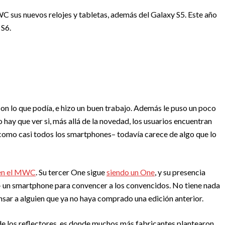
WC sus nuevos relojes y tabletas, además del Galaxy S5. Este año
 S6.
on lo que podía, e hizo un buen trabajo. Además le puso un poco
 hay que ver si, más allá de la novedad, los usuarios encuentran
como casi todos los smartphones– todavía carece de algo que lo
z en el MWC
. Su tercer One sigue
siendo un One
, y su presencia
o– un smartphone para convencer a los convencidos. No tiene nada
sar a alguien que ya no haya comprado una edición anterior.
 de los reflectores, es donde muchos más fabricantes plantearon