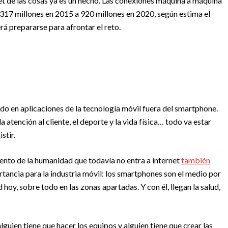
net de las cosas ya es un hecho. Las conexiones máquina a máquina
 317 millones en 2015 a 920 millones en 2020, según estima el
 prepararse para afrontar el reto.
do en aplicaciones de la tecnología móvil fuera del smartphone.
la atención al cliente, el deporte y la vida física… todo va estar
stir.
ento de la humanidad que todavía no entra a internet
también
tancia para la industria móvil: los smartphones son el medio por
 hoy, sobre todo en las zonas apartadas. Y con él, llegan la salud,
alguien tiene que hacer los equipos y alguien tiene que crear las