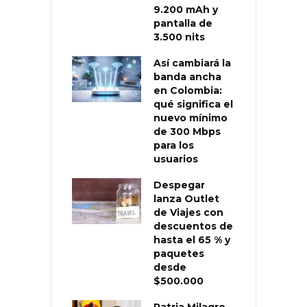
9.200 mAh y
pantalla de
3.500 nits
Así cambiará la
banda ancha
en Colombia:
qué significa el
nuevo mínimo
de 300 Mbps
para los
usuarios
Despegar
lanza Outlet
de Viajes con
descuentos de
hasta el 65 % y
paquetes
desde
$500.000
Patria Milagro