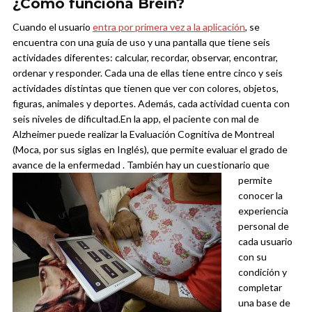
¿Cómo funciona Brein?
Cuando el usuario
entra por primera vez a la aplicación
, se
encuentra con una guía de uso y una pantalla que tiene seis
actividades diferentes: calcular, recordar, observar, encontrar,
ordenar y responder. Cada una de ellas tiene entre cinco y seis
actividades distintas que tienen que ver con colores, objetos,
figuras, animales y deportes. Además, cada actividad cuenta con
seis niveles de dificultad.
En la app, el paciente con mal de
Alzheimer puede realizar la Evaluación Cognitiva de Montreal
(Moca, por sus siglas en Inglés), que permite evaluar el grado de
avance de la enfermedad . También hay un cuestionario
que
permite
conocer la
experiencia
personal de
cada usuario
con su
condición y
completar
una base de