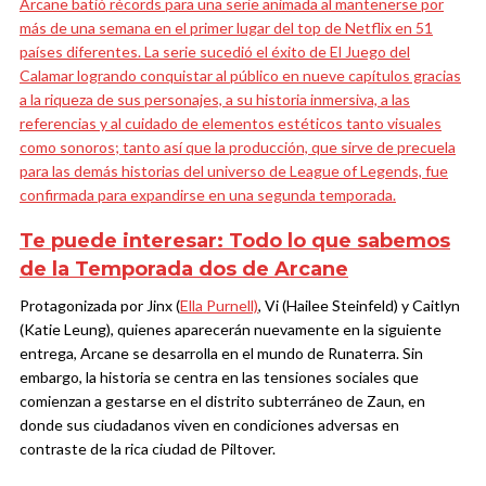
Arcane batió récords para una serie animada al mantenerse por
más de una semana en el primer lugar del top de Netflix en 51
países diferentes. La serie sucedió el éxito de El Juego del
Calamar logrando conquistar al público en nueve capítulos gracias
a la riqueza de sus personajes, a su historia inmersiva, a las
referencias y al cuidado de elementos estéticos tanto visuales
como sonoros; tanto así que la producción, que sirve de precuela
para las demás historias del universo de League of Legends, fue
confirmada para expandirse en una segunda temporada.
Te puede interesar:
Todo lo que sabemos
de la Temporada dos de Arcane
Protagonizada por Jinx (
Ella Purnell)
, Vi (Hailee Steinfeld) y Caitlyn
(Katie Leung), quienes aparecerán nuevamente en la siguiente
entrega, Arcane se desarrolla en el mundo de Runaterra. Sin
embargo, la historia se centra en las tensiones sociales que
comienzan a gestarse en el distrito subterráneo de Zaun, en
donde sus ciudadanos viven en condiciones adversas en
contraste de la rica ciudad de Piltover.