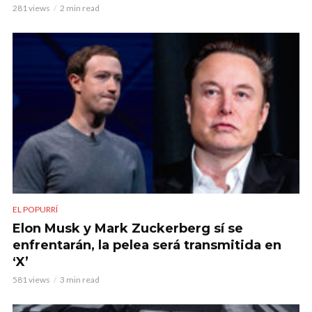
281 views
2 min read
EL POPURRÍ
Elon Musk y Mark Zuckerberg sí se
enfrentarán, la pelea será transmitida en
‘X’
581 views
3 min read